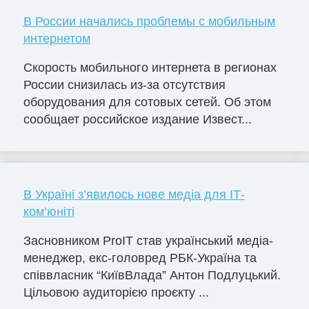
В России начались проблемы с мобильным
интернетом
Скорость мобильного интернета в регионах
России снизилась из-за отсутствия
оборудования для сотовых сетей. Об этом
сообщает российское издание Извест...
В Україні з’явилось нове медіа для ІТ-
ком’юніті
Засновником ProIT став український медіа-
менеджер, екс-головред РБК-Україна та
співвласник “КиївВлада” Антон Подлуцький.
Цільовою аудиторією проєкту ...