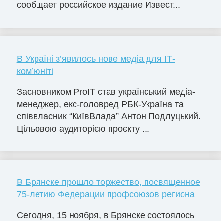
сообщает российское издание Извест...
В Україні з’явилось нове медіа для ІТ-
ком’юніті
Засновником ProIT став український медіа-
менеджер, екс-головред РБК-Україна та
співвласник “КиївВлада” Антон Подлуцький.
Цільовою аудиторією проєкту ...
В Брянске прошло торжество, посвященное
75-летию Федерации профсоюзов региона
Сегодня, 15 ноября, в Брянске состоялось