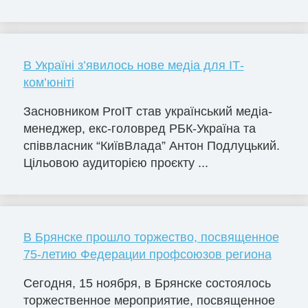
В Україні з’явилось нове медіа для ІТ-
ком’юніті
Засновником ProIT став український медіа-
менеджер, екс-головред РБК-Україна та
співвласник “КиївВлада” Антон Подлуцький.
Цільовою аудиторією проєкту ...
В Брянске прошло торжество, посвященное
75-летию Федерации профсоюзов региона
Сегодня, 15 ноября, в Брянске состоялось
торжественное мероприятие, посвященное