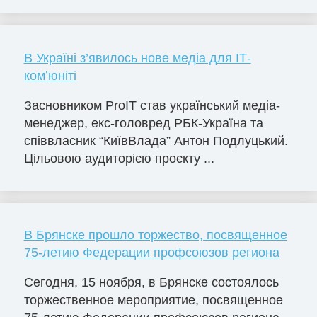
В Україні з’явилось нове медіа для ІТ-
ком’юніті
Засновником ProIT став український медіа-
менеджер, екс-головред РБК-Україна та
співвласник “КиївВлада” Антон Подлуцький.
Цільовою аудиторією проєкту ...
В Брянске прошло торжество, посвященное
75-летию Федерации профсоюзов региона
Сегодня, 15 ноября, в Брянске состоялось
торжественное мероприятие, посвященное