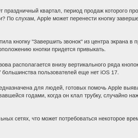
 праздничный квартал, период продаж которого прод
ки? По слухам, Apple может перенести кнопку завер
стила кнопку "Завершить звонок" из центра экрана в 
тоположению кнопки придется привыкать.
зова располагается внизу вертикального ряда кнопо
У большинства пользователей еще нет iOS 17.
редназначена для людей, готовых помочь Apple выявл
вшейся годами, когда он клал трубку, случайно наж
ных сетях, что может потребоваться некоторое врем