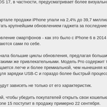
OS 17, в частности, предусматривает более визуал
ртале продажи iPhone упали на 2,4% до 39,7 милли
тать крупнейшим обновлением гаджета за последние 
ление смартфонов - как это было с iPhone 6 в 2014 г
аются сами по себе.
нала большие циклы обновления, предлагая большие
такими же привлекательными. Модель Pro содержит т
ущается легче и более премиальной, чем нынешняя к
для зарядки USB-C и гораздо более быстрый процесс
дут зависеть не только от его характеристик.
й, чтобы убедить покупателей открыть свои кошельки
one 15 поступит в продажу примерно 22 сентября.