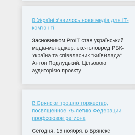
В Україні з’явилось нове медіа для ІТ-
ком’юніті
Засновником ProIT став український
медіа-менеджер, екс-головред РБК-
Україна та співвласник “КиївВлада”
Антон Подлуцький. Цільовою
аудиторією проєкту ...
В Брянске прошло торжество,
посвященное 75-летию Федерации
профсоюзов региона
Сегодня, 15 ноября, в Брянске