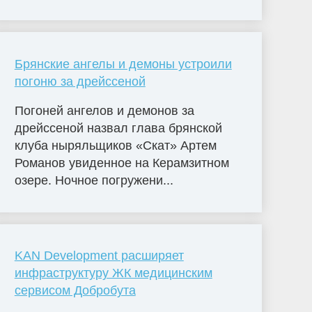
Брянские ангелы и демоны устроили
погоню за дрейссеной
Погоней ангелов и демонов за
дрейссеной назвал глава брянской
клуба ныряльщиков «Скат» Артем
Романов увиденное на Керамзитном
озере. Ночное погружени...
KAN Development расширяет
инфраструктуру ЖК медицинским
сервисом Добробута