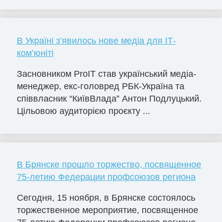
В Україні з’явилось нове медіа для ІТ-
ком’юніті
Засновником ProIT став український медіа-
менеджер, екс-головред РБК-Україна та
співвласник “КиївВлада” Антон Подлуцький.
Цільовою аудиторією проєкту ...
В Брянске прошло торжество, посвященное
75-летию Федерации профсоюзов региона
Сегодня, 15 ноября, в Брянске состоялось
торжественное мероприятие, посвященное