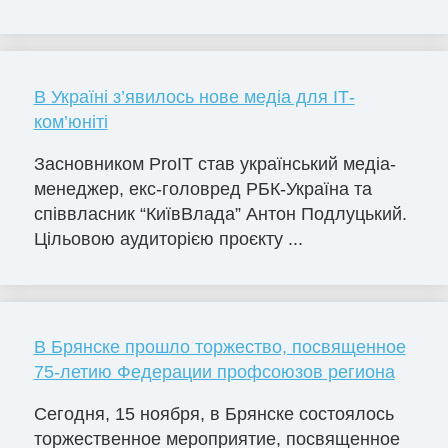
В Україні з’явилось нове медіа для ІТ-
ком’юніті
Засновником ProIT став український медіа-
менеджер, екс-головред РБК-Україна та
співвласник “КиївВлада” Антон Подлуцький.
Цільовою аудиторією проєкту ...
В Брянске прошло торжество, посвященное
75-летию Федерации профсоюзов региона
Сегодня, 15 ноября, в Брянске состоялось
торжественное мероприятие, посвященное