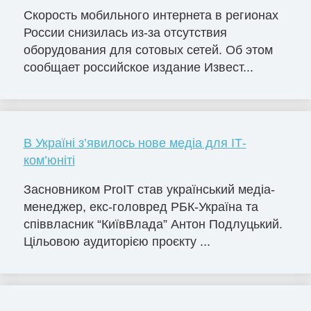
Скорость мобильного интернета в регионах
России снизилась из-за отсутствия
оборудования для сотовых сетей. Об этом
сообщает российское издание Извест...
В Україні з’явилось нове медіа для ІТ-
ком’юніті
Засновником ProIT став український медіа-
менеджер, екс-головред РБК-Україна та
співвласник “КиївВлада” Антон Подлуцький.
Цільовою аудиторією проєкту ...