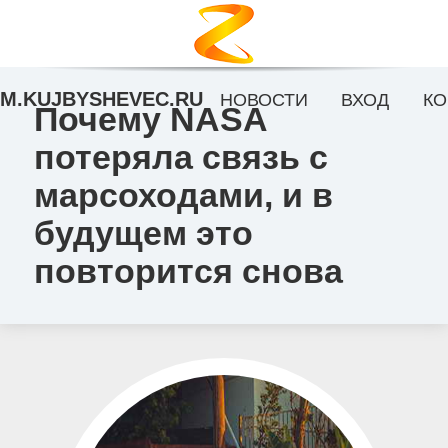
M.KUJBYSHEVEC.RU
НОВОСТИ
ВХОД
КО
Почему NASA
потеряла связь с
марсоходами, и в
будущем это
повторится снова