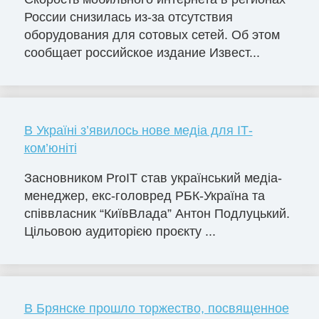
России снизилась из-за отсутствия
оборудования для сотовых сетей. Об этом
сообщает российское издание Извест...
В Україні з’явилось нове медіа для ІТ-
ком’юніті
Засновником ProIT став український медіа-
менеджер, екс-головред РБК-Україна та
співвласник “КиївВлада” Антон Подлуцький.
Цільовою аудиторією проєкту ...
В Брянске прошло торжество, посвященное