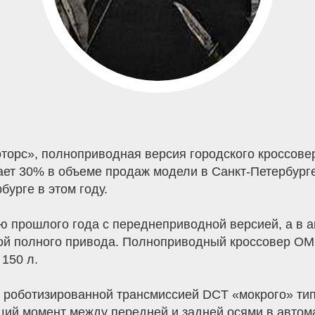
орс», полноприводная версия городского кроссове
ает 30% в объеме продаж модели в Санкт-Петербург
урге в этом году.
ю прошлого года с переднеприводной версией, а в а
мой полного привода. Полноприводный кроссовер 
150 л.
й роботизированной трансмиссией DCT «мокрого» ти
щий момент между передней и задней осями в автом