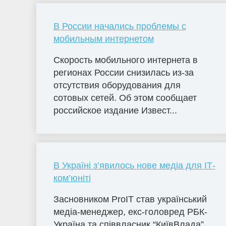
В России начались проблемы с
мобильным интернетом
Скорость мобильного интернета в
регионах России снизилась из-за
отсутствия оборудования для
сотовых сетей. Об этом сообщает
российское издание Извест...
В Україні з’явилось нове медіа для ІТ-
ком’юніті
Засновником ProIT став український
медіа-менеджер, екс-головред РБК-
Україна та співвласник “КиївВлада”