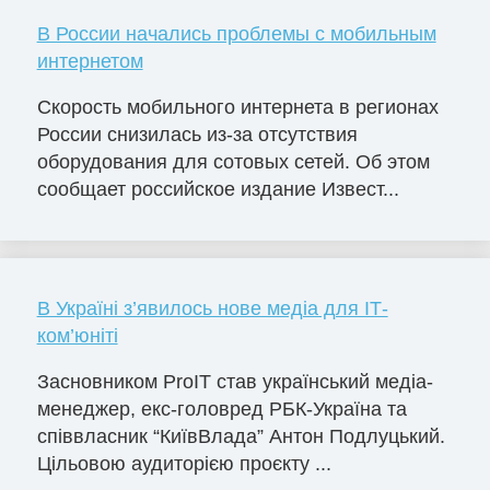
В России начались проблемы с мобильным
интернетом
Скорость мобильного интернета в регионах
России снизилась из-за отсутствия
оборудования для сотовых сетей. Об этом
сообщает российское издание Извест...
В Україні з’явилось нове медіа для ІТ-
ком’юніті
Засновником ProIT став український медіа-
менеджер, екс-головред РБК-Україна та
співвласник “КиївВлада” Антон Подлуцький.
Цільовою аудиторією проєкту ...